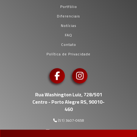
Portfólio
Diferenciais
Notícias
FAQ
Contato
Política de Privacidade
Rua Washington Luiz, 728/501
Centro - Porto Alegre RS, 90010-
460
(51) 3407-0658
gestao@gestaoerp.inf.br