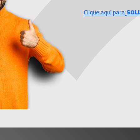
Clique aqui para
S
OL