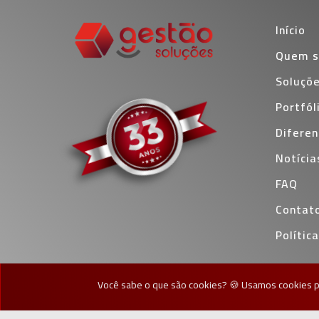
Início
Quem 
Soluçõ
Portfól
Diferen
Notícia
FAQ
Contat
Polític
Você sabe o que são cookies? 🍪 Usamos cookies pa