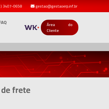
1) 3407-0658
gestao@gestaoerp.inf.br
FAQ
Área do
Cliente
 de frete