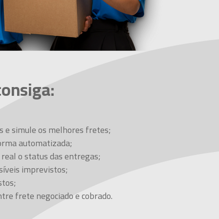
onsiga:
s e simule os melhores fretes;
forma automatizada;
eal o status das entregas;
íveis imprevistos;
stos;
ntre frete negociado e cobrado.