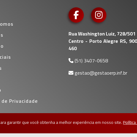
somos
Rua Washington Luiz, 728/501
es
Centro - Porto Alegre RS, 90
io
460
ciais
(51) 3407-0658
s
gestao@gestaoerp.inf.br
o
a de Privacidade
ra garantir que você obtenha a melhor experiência em nosso site.
Polític
Medialine
Desenvolvido por